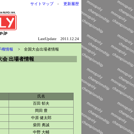
サイトマップ
-
更新履歴
LastUpdate 2011.12.24
手権情報
> 全国大会出場者情報
大会 出場者情報
氏名
百田 郁夫
岡田 豊
中原 健太郎
柴田 勇誠
中野 大輔