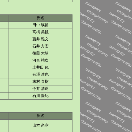
氏名
田中 瑛留
高橋 美帆
藤井 雅文
石井 方宏
後藤 大騎
河合 祐次
土井田 勉
有澤 達也
末村 直樹
今井 清嗣
石川 隆紀
氏名
山本 尚意