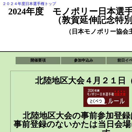
２０２４年度日本選手権トップ
2024年度 モノポリー日本選
（敦賀延伸記念特
（日本モノポリー協会
開催要項
参加申込み
前日イ
北陸地区大会４月２１日（
北陸地区大会の事前参加登録
事前登録のないかたは当日会場