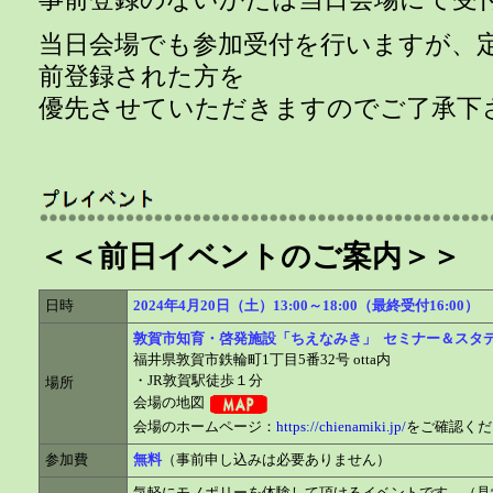
当日会場でも参加受付を行いますが、
前登録された方を
優先させていただきますのでご了承下
＜＜前日イベントのご案内＞＞
日時
2024年4月20日（土）13:00～18:00（最終受付16:00）
敦賀市知育・啓発施設「ちえなみき」 セミナー＆スタ
福井県敦賀市鉄輪町1丁目5番32号 otta内
・JR敦賀駅徒歩１分
場所
会場の地図
会場のホームページ：
https://chienamiki.jp/
をご確認くだ
参加費
無料
（事前申し込みは必要ありません）