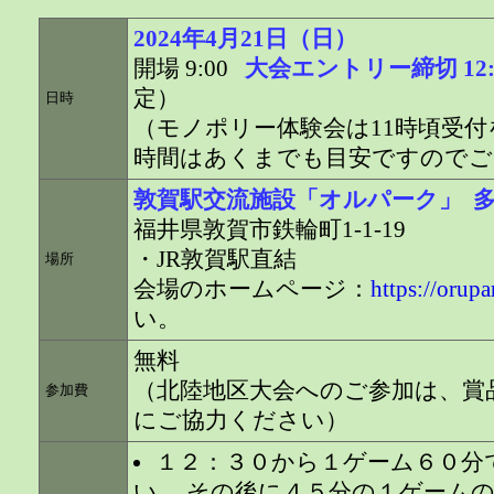
2024年4月21日（日）
開場 9:00
大会エントリー締切 12:
定）
日時
（モノポリー体験会は11時頃受
時間はあくまでも目安ですのでご
敦賀駅交流施設「オルパーク」 多
福井県敦賀市鉄輪町1-1-19
・JR敦賀駅直結
場所
会場のホームページ：
https://orupa
い。
無料
（北陸地区大会へのご参加は、賞
参加費
にご協力ください）
１２：３０から１ゲーム６０分
い、 その後に４５分の１ゲーム