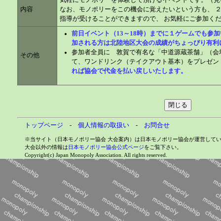
気軽にモノポリーを体験して頂けるイベントです。（見
内容
なお、モノポリーをこの機会に覚えたいという方も、 
指導が受けることができますので、 お気軽にご参加く
前日イベント（13～18時）までに１ゲームでも参
加される方は北陸地区大会の成績がちょっぴり有利
参加者全員に 敦賀で有名な「中道源蔵茶舗」（会
その他
て、ワンドリンク（テイクアウト基本）をプレゼン
れば協会で代金を払い戻しいたします。
トップページ
-
個人情報の取扱い
-
お問合せ
※当サイト（日本モノポリー協会 大会案内）は日本モノポリー協会が運営して
大会以外の情報は
日本モノポリー協会公式ページ
をご覧下さい。
Copyright(c) Japan Monopoly Association. All rights reserved.