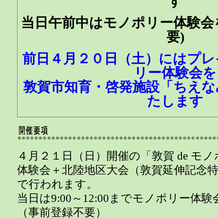
す
当日午前中はモノポリー体験会
要)
前日４月２０日（土）にはプレ
リー体験会を
敦賀市知育・啓発施設「ちえな
たします
４月２１日（日）開催の「敦賀 de モ
体験会＋北陸地区大会（敦賀延伸記念
で行われます。
当日は9:00～12:00までモノポリー
（事前登録不要）