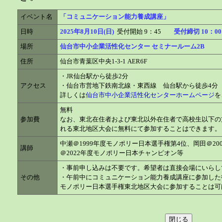
イベント名
「コミュニケーション能力養成講座」
日時
2025年8月10日(日)
受付開始 9：45
受付締切 10：00
場所
仙台市中小企業活性化センター セミナールーム2B
住所
仙台市青葉区中央1-3-1 AER6F
・JR仙台駅から徒歩2分
アクセス
・仙台市営地下鉄南北線・東西線 仙台駅から徒歩4分
詳しくは
仙台市中小企業活性化センターホームページ
を
無料
参加費
なお、東北在住者および東北以外在住者で高校生以下の
れる東北地区大会に無料にて参加することはできます。
中瀬＠1999年度モノポリー日本選手権第4位、岡田＠2
講師
＠2022年度モノポリー日本チャンピオン等
・事前申し込みは不要です。希望者は直接会場にいらし
その他
・午前中にコミュニケーション能力養成講座に参加した
モノポリー日本選手権東北地区大会に参加することは可