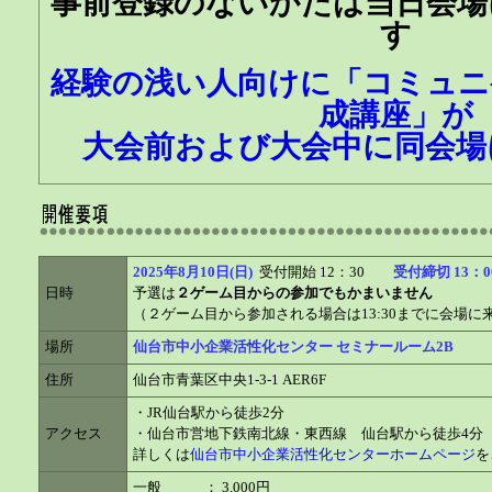
事前登録のないかたは当日会場
す
経験の浅い人向けに「コミュニ
成講座」が
大会前および大会中に同会場
2025年8月10日(日)
受付開始 12：30
受付締切 13：0
日時
予選は
２ゲーム目からの参加でもかまいません
（２ゲーム目から参加される場合は13:30までに会場
場所
仙台市中小企業活性化センター セミナールーム2B
住所
仙台市青葉区中央1-3-1 AER6F
・JR仙台駅から徒歩2分
アクセス
・仙台市営地下鉄南北線・東西線 仙台駅から徒歩4分
詳しくは
仙台市中小企業活性化センターホームページ
を
一般 ： 3,000円