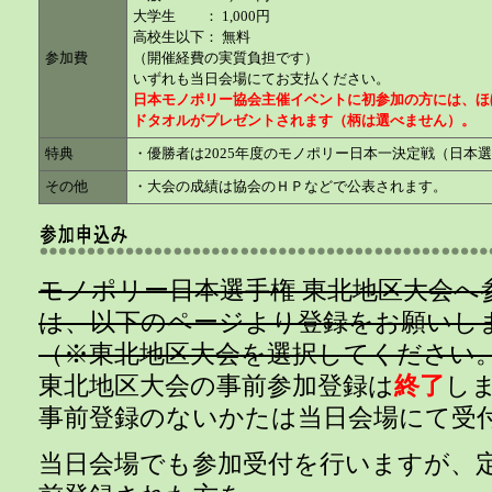
大学生 ： 1,000円
高校生以下： 無料
参加費
（開催経費の実質負担です）
いずれも当日会場にてお支払ください。
日本モノポリー協会主催イベントに初参加の方には、ほ
ドタオルがプレゼントされます（柄は選べません）。
特典
・優勝者は2025年度のモノポリー日本一決定戦（日本
その他
・大会の成績は協会のＨＰなどで公表されます。
モノポリー日本選手権 東北地区大会へ
は、以下のページより登録をお願いし
（※東北地区大会を選択してください。
東北地区大会の事前参加登録は
終了
し
事前登録のないかたは当日会場にて受
当日会場でも参加受付を行いますが、