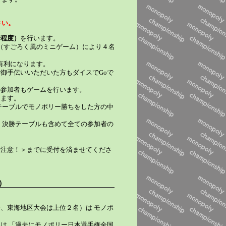
さい。
分程度）
を行います。
o（すごろく風のミニゲーム）により４名
有利になります。
御手伝いいただいた方もダイスでGoで
の参加者もゲームを行います。
ります。
テーブルでモノポリー勝ちをした方の中
 決勝テーブルも含めて全ての参加者の
で注意！＞までに受付を済ませてくださ
）
、東海地区大会は上位２名）は モノポ
は 「過去にモノポリー日本選手権全国