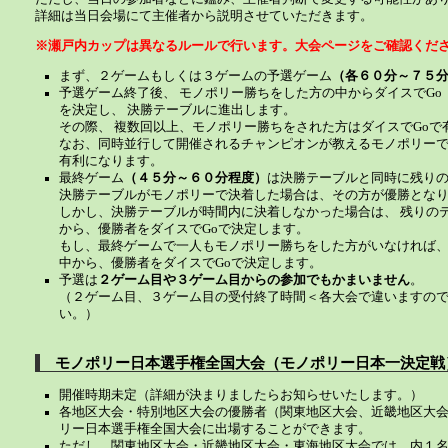
詳細は当日会場にて主催者から説明させていただきます。
※瀬戸内カップは異なるルールで行います。大会ページをご確認くだ
まず、２ゲームもしくは３ゲームの予選ゲーム
（各６０分～７５
予選ゲーム終了後、 モノポリー勝ちをした方の中からダイスでG
を決定し、 決勝テーブルに進出します。
その際、 複数回以上、モノポリー勝ちをされた方はダイスでGoで
なお、同時並行して開催されるチャンピオンが教えるモノポリーで
有利になります。
最終ゲーム
（４５分～６０分程度）
は決勝テーブルと同時に残り
決勝テーブルがモノポリーで決着した場合は、その方が優勝とな
しかし、決勝テーブルが時間内に決着しなかった場合は、 残りの
から、優勝者をダイスでGoで決定します。
もし、最終ゲームで一人もモノポリー勝ちをした方がいなければ、
中から、優勝者をダイスでGoで決定します。
予選は
２ゲーム目や３ゲーム目からの参加でもかまいません
。
（２ゲーム目、３ゲーム目の受付終了時間＜各大会で違いますの
い。）
モノポリー日本選手権全国大会（モノポリー日本一決定戦
開催時期未定（詳細が決まりましたらお知らせいたします。）
各地区大会・特別地区大会の優勝者（関東地区大会、近畿地区大会
リー日本選手権全国大会に出場することができます。
ただし、関東地区大会・近畿地区大会・東海地区大会では、内１名