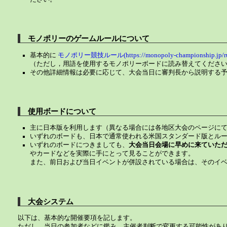
モノポリーのゲームルールについて
基本的に
モノポリー競技ルール(https://monopoly-championship.jp/ru
（ただし，用語を使用するモノポリーボードに読み替えてくださ
その他詳細情報は必要に応じて、大会当日に審判長から説明する
使用ボードについて
主に日本版を利用します（異なる場合には各地区大会のページに
いずれのボードも、日本で通常使われる米国スタンダード版とル
いずれのボードにつきましても、
大会当日会場に早めに来ていた
やカードなどを実際に手にとって見ることができます。
また、前日および当日イベントが併設されている場合は、そのイ
大会システム
以下は、基本的な開催要項を記します。
ただし、当日の参加者などに鑑み、主催者判断で変更する可能性があ