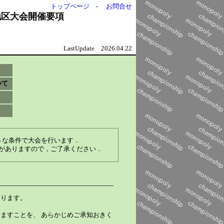
トップページ
-
お問合せ
地区大会開催要項
LastUpdate 2026.04.22
いて
うな条件で大会を行います．
がありますので，ご了承ください．
おります。
ますことを、 あらかじめご承知おきく