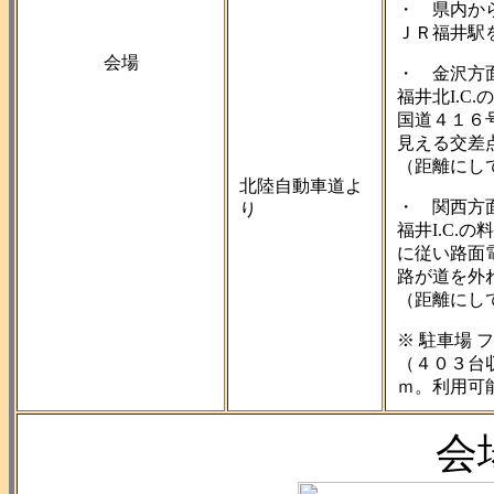
・ 県内か
ＪＲ福井駅
会場
・ 金沢方
福井北I.
国道４１６
見える交差
（距離にし
北陸自動車道よ
・ 関西方
り
福井I.C
に従い路面
路が道を外
（距離にし
※ 駐車場
（４０３台
ｍ。利用可
会