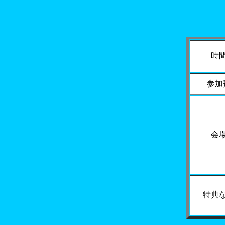
時
参加
会
特典