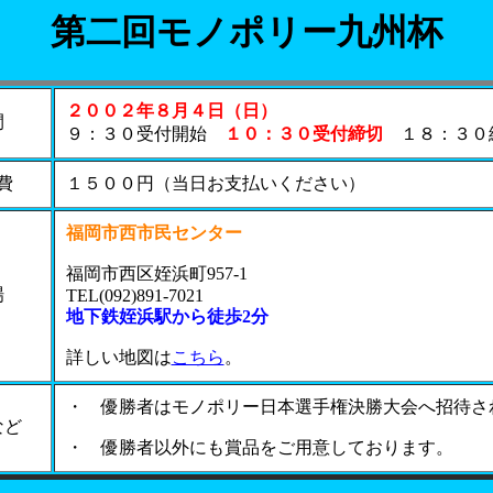
第二回モノポリー九州杯
２００２年８月４日（日）
間
９：３０受付開始
１０：３０受付締切
１８：３０
費
１５００円（当日お支払いください）
福岡市西市民センター
福岡市西区姪浜町957-1
場
TEL(092)891-7021
地下鉄姪浜駅から徒歩2分
詳しい地図は
こちら
。
・ 優勝者はモノポリー日本選手権決勝大会へ招待さ
など
・ 優勝者以外にも賞品をご用意しております。