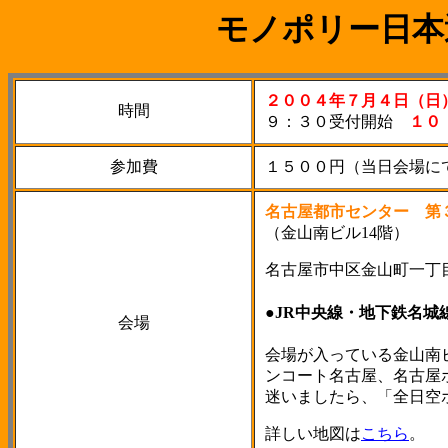
モノポリー日本
２００４年７月４日（日
時間
９：３０受付開始
１０
参加費
１５００円（当日会場に
名古屋都市センター 第
（金山南ビル14階）
名古屋市中区金山町一丁
●JR中央線・地下鉄名城
会場
会場が入っている金山南
ンコート名古屋、名古屋
迷いましたら、「全日空
詳しい地図は
こちら
。