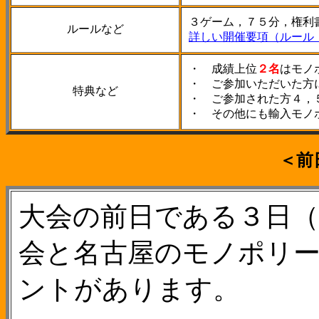
３ゲーム，７５分，権利
ルールなど
詳しい開催要項（ルール
・ 成績上位
２名
はモノ
・ ご参加いただいた方
特典など
・ ご参加された方４，
・ その他にも輸入モノ
＜前
大会の前日である３日（
会と名古屋のモノポリ
ントがあります。