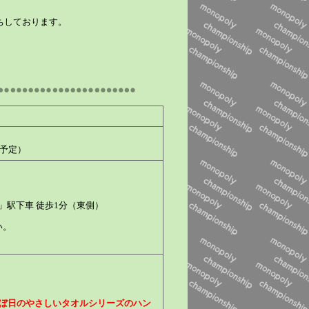
ちしております。
（予定）
」駅下車 徒歩1分（東側）
い。
ぼ日のやさしいタオルシリーズのハン