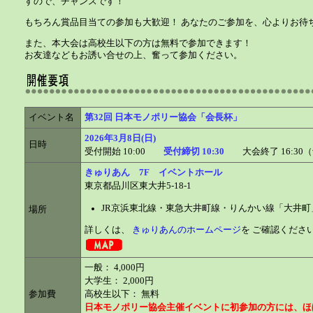
すので、チャンスです！
もちろん賞品目当ての参加も大歓迎！ あなたのご参加を、心よりお待
また、本大会は高校生以下の方は無料で参加できます！
お友達などもお誘い合せの上、奮って参加ください。
イベント名
第32回 日本モノポリー協会「会長杯」
2026年3月8日(日)
日時
受付開始 10:00
受付締切 10:30
大会終了 16:30
きゅりあん 7F イベントホール
東京都品川区東大井5-18-1
JR京浜東北線・東急大井町線・りんかい線「大井町
場所
詳しくは、
きゅりあんのホームページ
を ご確認くださ
一般： 4,000円
大学生： 2,000円
参加費
高校生以下： 無料
日本モノポリー協会主催イベントに初参加の方には、ほ