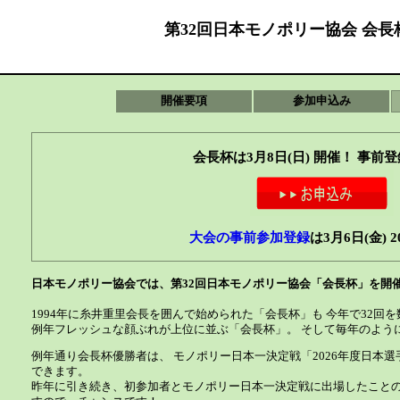
第32回日本モノポリー協会 会長
開催要項
参加申込み
会長杯は3月8日(日) 開催！ 事前
大会の事前参加登録
は3月6日(金) 2
日本モノポリー協会では、第32回日本モノポリー協会「会長杯」を開
1994年に糸井重里会長を囲んで始められた「会長杯」も 今年で32回
例年フレッシュな顔ぶれが上位に並ぶ「会長杯」。 そして毎年のよう
例年通り会長杯優勝者は、 モノポリー日本一決定戦「2026年度日本
できます。
昨年に引き続き、初参加者とモノポリー日本一決定戦に出場したことの