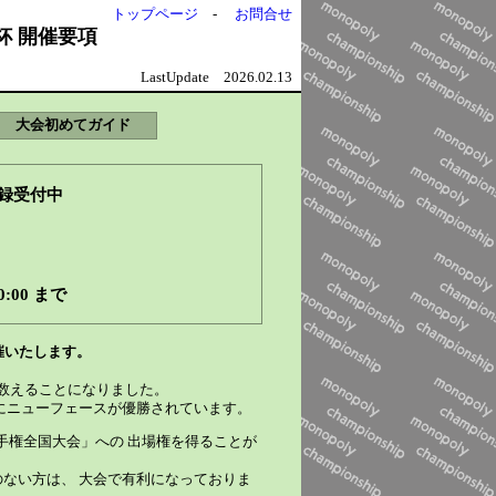
トップページ
-
お問合せ
杯 開催要項
LastUpdate 2026.02.13
大会初めてガイド
登録受付中
0:00 まで
催いたします。
を数えることになりました。
にニューフェースが優勝されています。
選手権全国大会」への 出場権を得ることが
ない方は、 大会で有利になっておりま