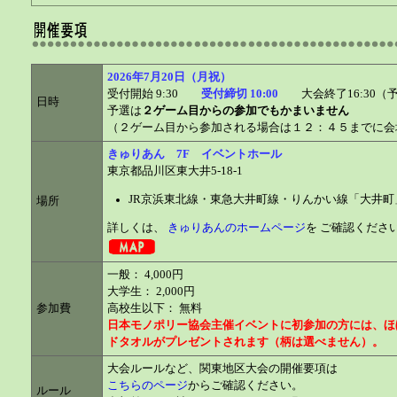
2026年7月20日（月祝）
受付開始 9:30
受付締切 10:00
大会終了16:30（
日時
予選は
２ゲーム目からの参加でもかまいません
（２ゲーム目から参加される場合は１２：４５までに会
きゅりあん 7F イベントホール
東京都品川区東大井5-18-1
JR京浜東北線・東急大井町線・りんかい線「大井町
場所
詳しくは、
きゅりあんのホームページ
を ご確認くださ
一般： 4,000円
大学生： 2,000円
参加費
高校生以下： 無料
日本モノポリー協会主催イベントに初参加の方には、ほ
ドタオルがプレゼントされます（柄は選べません）。
大会ルールなど、関東地区大会の開催要項は
こちらのページ
からご確認ください。
ルール