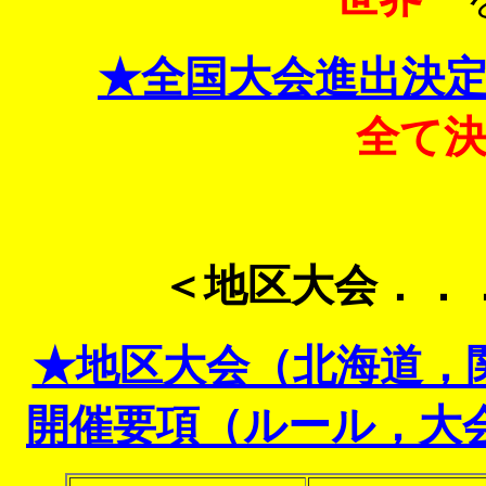
★全国大会進出決定者
全て
＜地区大会．．
★地区大会（北海道，
開催要項（ルール，大